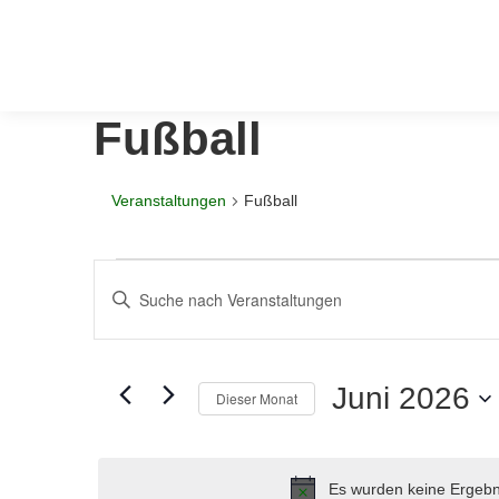
Fußball
Veranstaltungen
Fußball
Veranstaltungen
Veranstaltungen
Bitte
Suche
Schlüsselwort
eingeben.
und
Suche
Juni 2026
Ansichten,
nach
Dieser Monat
Veranstaltungen
Navigation
Datum
Schlüsselwort.
wählen.
Es wurden keine Ergebni