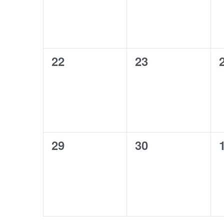
22
23
0
0
Veranstaltungen,
Veranstaltunge
29
30
0
0
Veranstaltungen,
Veranstaltunge