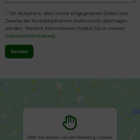
Ich akzeptiere, dass meine eingegebenen Daten zum
Zwecke der Kontaktaufnahme elektronisch übertragen
werden. Weitere Informationen findest Du in unserer
Datenschutzerklärung
.
A
l
t
e
r
n
a
t
i
Bitte hier klicken, um die Marketing-Cookies
v