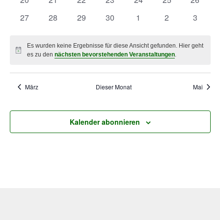
Veranstaltungen
Veranstaltungen
Veranstaltungen
Veranstaltungen
Veranstaltungen
Veranstaltungen
Veranst
27
28
29
30
1
2
3
0
0
0
0
0
0
0
Veranstaltungen
Veranstaltungen
Veranstaltungen
Veranstaltungen
Veranstaltungen
Veranstaltunge
Veranst
Es wurden keine Ergebnisse für diese Ansicht gefunden. Hier geht
Hinweis
es zu den
nächsten bevorstehenden Veranstaltungen
.
März
Dieser Monat
Mai
Kalender abonnieren