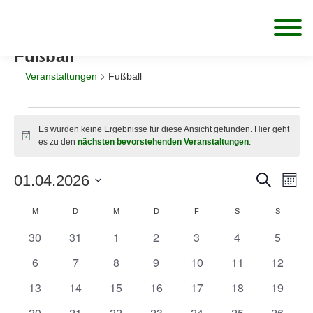
Fußball
Veranstaltungen
Fußball
Veranstaltungen
Es wurden keine Ergebnisse für diese Ansicht gefunden. Hier geht
Hinweis
es zu den
nächsten bevorstehenden Veranstaltungen
.
Ver
01.04.2026
Verans
Suche
Monat
Ans
Datum
Suche
Kalender
MONTAG
DIENSTAG
MITTWOCH
DONNERSTAG
FREITAG
SAMSTAG
SONNTA
M
D
M
D
F
S
S
wählen.
Nav
und
30
31
1
2
3
4
5
von
0
0
0
0
0
0
0
Veranstaltungen
Veranstaltungen
Veranstaltungen
Veranstaltungen
Veranstaltungen
Veranstaltunge
Ansicht
Veranst
6
7
8
9
10
11
12
Veranstaltungen
0
0
0
0
0
0
0
Veranstaltungen
Veranstaltungen
Veranstaltungen
Veranstaltungen
Veranstaltungen
Veranstaltungen
Navigat
Veranst
13
14
15
16
17
18
19
0
0
0
0
0
0
0
Veranstaltungen
Veranstaltungen
Veranstaltungen
Veranstaltungen
Veranstaltungen
Veranstaltungen
Veranst
20
21
22
23
24
25
26
0
0
0
0
0
0
0