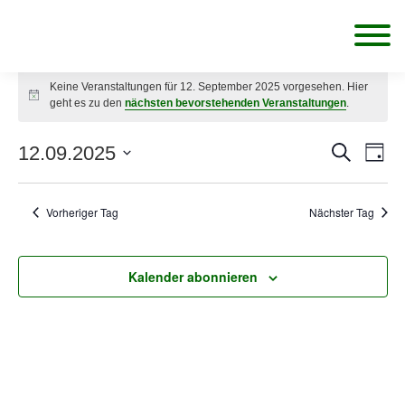
Veranstaltungen
Keine Veranstaltungen für 12. September 2025 vorgesehen. Hier
Hinweis
geht es zu den
nächsten bevorstehenden Veranstaltungen
.
für
Ver
12.09.2025
Verans
Suche
12.
Tag
Ans
Datum
Suche
wählen.
Nav
September
Vorheriger Tag
Nächster Tag
und
2025
Ansicht
Kalender abonnieren
Navigat