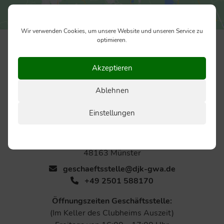
Wir verwenden Cookies, um unsere Website und unseren Service zu
optimieren.
Akzeptieren
Ablehnen
Einstellungen
DJK Grün-Weiß Amelsbüren 1928 e.V.
Zum Häpper 24
48163 Münster
geschaeftsstelle@djk-gwa.de
+49 2501 588170
Öffnungszeiten Geschäftsstelle:
(Im Keller des Clubheims Auszeit)