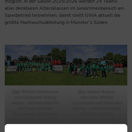
möglich. In der Saison 2025/2026 werden 24 Teams
aller denkbaren Altersklassen im JuniorInnenbereich am
Spielbetrieb teilnehmen, damit stellt GWA aktuell die
größte Nachwuchsabteilung in Münster’s Süden.
Bild:
Wilfried Zimmermann
Bild:
Michael Stapper
und Christopher Roberg
überreicht Wilfried
statten – stellvertretend für
Zimmermann und Christopher
die Firmen Getränke
Roberg – stellvertretend für
Zimmermann, Malermeister
die Firmen Getränke
Weiß und Partyservice Rehr –
Zimmermann, Malermeister
dem Fußballcamp einen
Weiß und Partyservice Rehr –
Besuch ab.
ein kleines Dankeschön.