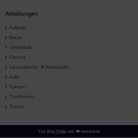
Abteilungen
Fußball
Boule
Volleyball
Fitness
Gesundheits- & Rehasport
Judo
Turnen
Tischtennis
Tennis
Von
Byte Fight
mit ❤️ entwickelt