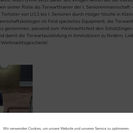
annt. Auch GWA setzt daher seit einigen Jahren auf die individ
ben seiner Rolle als Torwarttrainer der I. Seniorenmannschaf
Torhüter von U13 bis I. Senioren durch Holger Nischk in Klein
Mannschaftskollegen im Feld spezielles Equipment, die Torwa
ass genommen, passend zum Weihnachtsfest den Schützlingen
 und damit die Torwartausbildung in Amelsbüren zu fördern
ge Weihnachtsgeschenk!
Wir verwenden Cookies, um unsere Website und unseren Service zu optimieren.