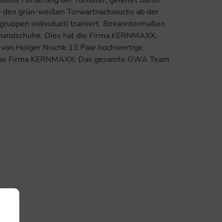
uelle Förderung der Torhüter, geleitet durch
t – den grün-weißen Torwartnachwuchs ab der
gruppen individuell trainiert. Bekanntermaßen
rthandschuhe. Dies hat die Firma KERNMAXX,
 von Holger Nischk 13 Paar hochwertige
. Liebe Firma KERNMAXX: Das gesamte GWA Team