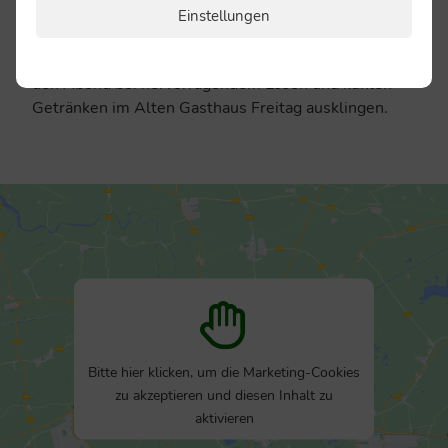
Nach einem langen Tag voller Spaß, Schweiß und
Einstellungen
sportlicher Höchstleistungen stand der gemütliche Teil
an. Die Spielerinnen und Spieler beider Vereine ließen
den Abend bei hervorragendem Essen und kühlen
Getränken im Alten Gasthaus Freitag ausklingen.
Bitte hier klicken, um die Marketing-Cookies
zu akzeptieren und diesen Inhalt zu
aktivieren