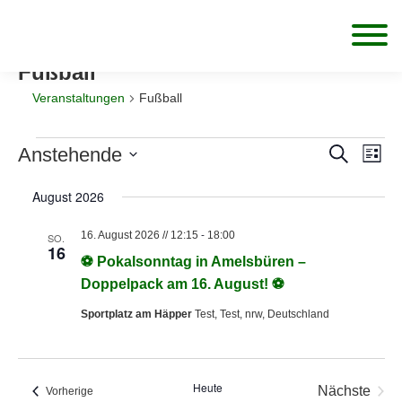
Fußball
Veranstaltungen
Fußball
Veranstaltungen
Ver
Anstehende
Verans
Suche
Liste
Ans
Datum
Suche
August 2026
wählen.
Nav
und
-
16. August 2026 // 12:15
18:00
SO.
Ansicht
16
⚽ Pokalsonntag in Amelsbüren –
Navigat
Doppelpack am 16. August! ⚽
Sportplatz am Häpper
Test, Test, nrw, Deutschland
Heute
Nächste
Veranstaltungen
Vorherige